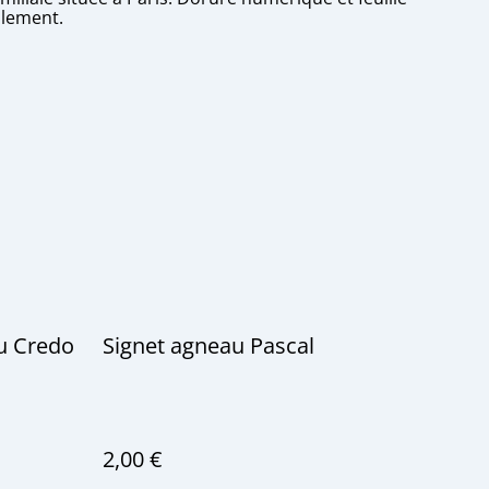
llement.
du Credo
Signet agneau Pascal
2,00 €