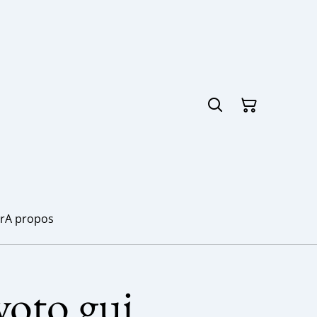
r
A propos
-voto gui