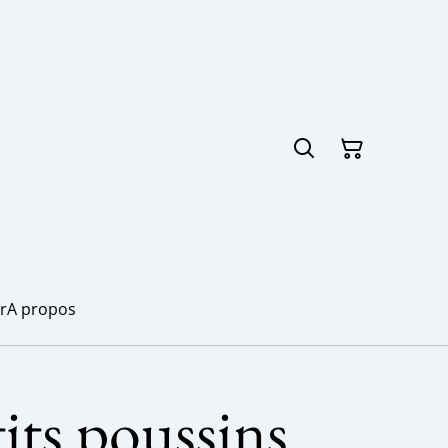
r
A propos
tits poussins