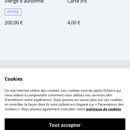
Vierge d'automne
Carte Iris
ÉPUISÉ
200,00 €
4,00 €
Contactez-nous
Conditions
Cookies
Politique de
Politique de cookies
confidentialité
Ce site Internet utilise des cookies. Les cookies sont de petits fichiers qui
Tarif des frais de port
nous aident à comprendre comment vous utilisez nos services afin
d'améliorer votre expérience. Vous pouvez en savoir plus sur ces cookies
et contrôler la façon dont ils sont utilisés en cliquant sur « Paramètres des
cookies ». Vous pouvez également consulter notre
politique de cookies
.
Tout accepter