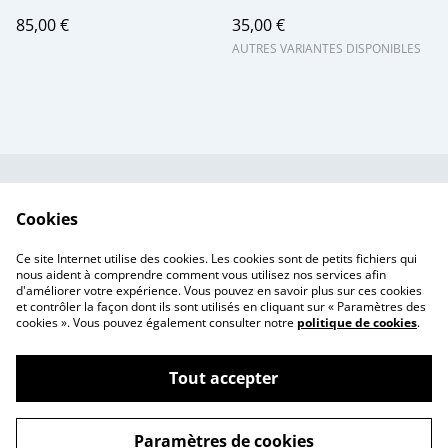
85,00 €
35,00 €
AUTRES VARIANTES DISPONIBLES
Contactez-nous
Conditions
Cookies
Politique de
Politique de cookies
confidentialité
Ce site Internet utilise des cookies. Les cookies sont de petits fichiers qui
Tarif des frais de port
nous aident à comprendre comment vous utilisez nos services afin
d'améliorer votre expérience. Vous pouvez en savoir plus sur ces cookies
et contrôler la façon dont ils sont utilisés en cliquant sur « Paramètres des
cookies ». Vous pouvez également consulter notre
politique de cookies
.
Tout accepter
©
2026
Ma Za Si ~ Ex-voto fleuris
Paramètres de cookies