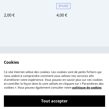
ÉPUISÉ
2,00 €
4,00 €
Contactez-nous
Conditions
Cookies
Politique de
Politique de cookies
confidentialité
Ce site Internet utilise des cookies. Les cookies sont de petits fichiers qui
Tarif des frais de port
nous aident à comprendre comment vous utilisez nos services afin
d'améliorer votre expérience. Vous pouvez en savoir plus sur ces cookies
et contrôler la façon dont ils sont utilisés en cliquant sur « Paramètres des
cookies ». Vous pouvez également consulter notre
politique de cookies
.
Tout accepter
©
2026
Ma Za Si ~ Ex-voto fleuris