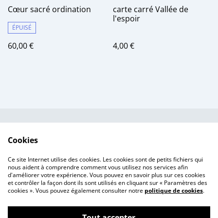
Cœur sacré ordination
carte carré Vallée de
l'espoir
ÉPUISÉ
60,00 €
4,00 €
Contactez-nous
Conditions
Cookies
Politique de
Politique de cookies
confidentialité
Ce site Internet utilise des cookies. Les cookies sont de petits fichiers qui
Tarif des frais de port
nous aident à comprendre comment vous utilisez nos services afin
d'améliorer votre expérience. Vous pouvez en savoir plus sur ces cookies
et contrôler la façon dont ils sont utilisés en cliquant sur « Paramètres des
cookies ». Vous pouvez également consulter notre
politique de cookies
.
Tout accepter