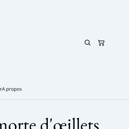
r
A propos
orte d'œillets