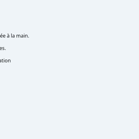
ée à la main.
es.
ation