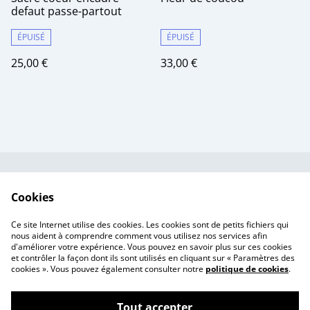
defaut passe-partout
ÉPUISÉ
ÉPUISÉ
25,00 €
33,00 €
Contactez-nous
Conditions
Cookies
Politique de
Politique de cookies
confidentialité
Ce site Internet utilise des cookies. Les cookies sont de petits fichiers qui
Tarif des frais de port
nous aident à comprendre comment vous utilisez nos services afin
d'améliorer votre expérience. Vous pouvez en savoir plus sur ces cookies
et contrôler la façon dont ils sont utilisés en cliquant sur « Paramètres des
cookies ». Vous pouvez également consulter notre
politique de cookies
.
Tout accepter