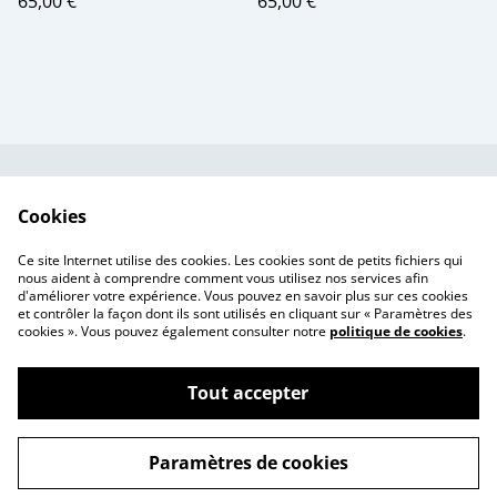
65,00 €
65,00 €
Contactez-nous
Conditions
Cookies
Politique de
Politique de cookies
confidentialité
Ce site Internet utilise des cookies. Les cookies sont de petits fichiers qui
Tarif des frais de port
nous aident à comprendre comment vous utilisez nos services afin
d'améliorer votre expérience. Vous pouvez en savoir plus sur ces cookies
et contrôler la façon dont ils sont utilisés en cliquant sur « Paramètres des
cookies ». Vous pouvez également consulter notre
politique de cookies
.
Tout accepter
©
2026
Ma Za Si ~ Ex-voto fleuris
Paramètres de cookies
powered by