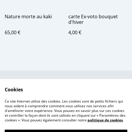
Nature morte au kaki
carte Ex-voto bouquet
d'hiver
65,00 €
4,00 €
Contactez-nous
Conditions
Cookies
Politique de
Politique de cookies
confidentialité
Ce site Internet utilise des cookies. Les cookies sont de petits fichiers qui
Tarif des frais de port
nous aident à comprendre comment vous utilisez nos services afin
d'améliorer votre expérience. Vous pouvez en savoir plus sur ces cookies
et contrôler la façon dont ils sont utilisés en cliquant sur « Paramètres des
cookies ». Vous pouvez également consulter notre
politique de cookies
.