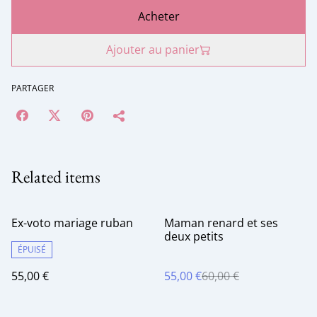
Acheter
Ajouter au panier
PARTAGER
Related items
%
Ex-voto mariage ruban
Maman renard et ses
deux petits
ÉPUISÉ
55,00 €
55,00 €
60,00 €