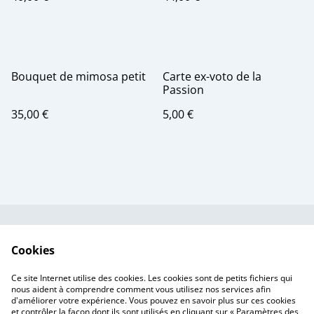
Bouquet de mimosa petit
Carte ex-voto de la
Passion
35,00 €
5,00 €
Contactez-nous
Conditions
Cookies
Politique de
Politique de cookies
confidentialité
Ce site Internet utilise des cookies. Les cookies sont de petits fichiers qui
Tarif des frais de port
nous aident à comprendre comment vous utilisez nos services afin
d'améliorer votre expérience. Vous pouvez en savoir plus sur ces cookies
et contrôler la façon dont ils sont utilisés en cliquant sur « Paramètres des