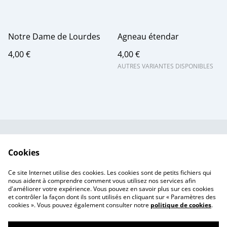
Notre Dame de Lourdes
Agneau étendar
4,00 €
4,00 €
AUTRES VARIANTES DISPONIBLES
Contactez-nous
Conditions
Cookies
Politique de
Politique de cookies
confidentialité
Ce site Internet utilise des cookies. Les cookies sont de petits fichiers qui
Tarif des frais de port
nous aident à comprendre comment vous utilisez nos services afin
d'améliorer votre expérience. Vous pouvez en savoir plus sur ces cookies
et contrôler la façon dont ils sont utilisés en cliquant sur « Paramètres des
cookies ». Vous pouvez également consulter notre
politique de cookies
.