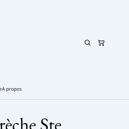
r
A propos
rèche Ste