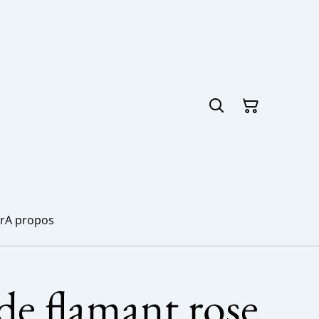
r
A propos
e flamant rose