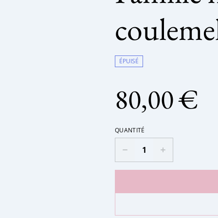
coulemel
ÉPUISÉ
80,00 €
QUANTITÉ