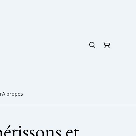
r
A propos
hérissons et