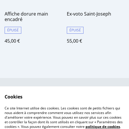
Affiche dorure main
Ex-voto Saint-Joseph
encadré
ÉPUISÉ
ÉPUISÉ
45,00 €
55,00 €
Contactez-nous
Conditions
Cookies
Politique de
Politique de cookies
confidentialité
Ce site Internet utilise des cookies. Les cookies sont de petits fichiers qui
Tarif des frais de port
nous aident à comprendre comment vous utilisez nos services afin
d'améliorer votre expérience. Vous pouvez en savoir plus sur ces cookies
et contrôler la façon dont ils sont utilisés en cliquant sur « Paramètres des
cookies ». Vous pouvez également consulter notre
politique de cookies
.