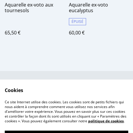
Aquarelle ex-voto aux
Aquarelle ex-voto
tournesols
eucalyptus
ÉPUISÉ
65,50 €
60,00 €
Contactez-nous
Conditions
Cookies
Politique de
Politique de cookies
confidentialité
Ce site Internet utilise des cookies. Les cookies sont de petits fichiers qui
Tarif des frais de port
nous aident à comprendre comment vous utilisez nos services afin
d'améliorer votre expérience. Vous pouvez en savoir plus sur ces cookies
et contrôler la façon dont ils sont utilisés en cliquant sur « Paramètres des
cookies ». Vous pouvez également consulter notre
politique de cookies
.