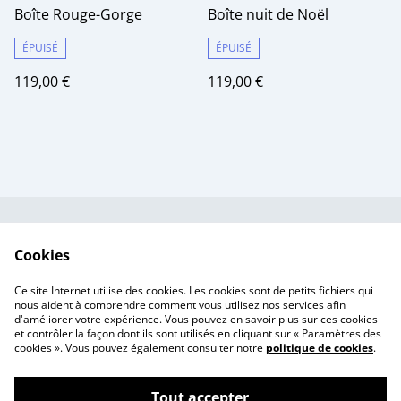
Boîte Rouge-Gorge
Boîte nuit de Noël
ÉPUISÉ
ÉPUISÉ
119,00 €
119,00 €
Contactez-nous
Conditions
Cookies
Politique de
Politique de cookies
confidentialité
Ce site Internet utilise des cookies. Les cookies sont de petits fichiers qui
Tarif des frais de port
nous aident à comprendre comment vous utilisez nos services afin
d'améliorer votre expérience. Vous pouvez en savoir plus sur ces cookies
et contrôler la façon dont ils sont utilisés en cliquant sur « Paramètres des
cookies ». Vous pouvez également consulter notre
politique de cookies
.
Tout accepter