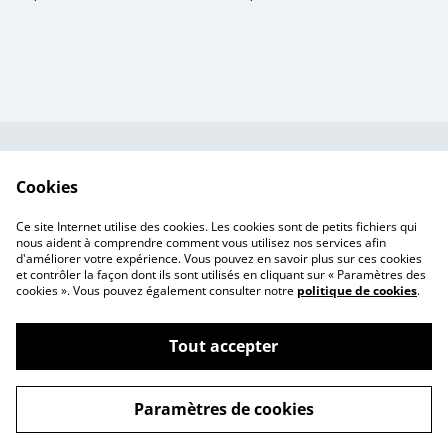
Contactez-nous
Conditions
Cookies
Politique de
Politique de cookies
confidentialité
Ce site Internet utilise des cookies. Les cookies sont de petits fichiers qui
Tarif des frais de port
nous aident à comprendre comment vous utilisez nos services afin
d'améliorer votre expérience. Vous pouvez en savoir plus sur ces cookies
et contrôler la façon dont ils sont utilisés en cliquant sur « Paramètres des
cookies ». Vous pouvez également consulter notre
politique de cookies
.
Tout accepter
©
2026
Ma Za Si ~ Ex-voto fleuris
Paramètres de cookies
powered by