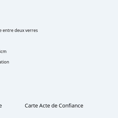
e entre deux verres
8cm
ation
te
Carte Acte de Confiance