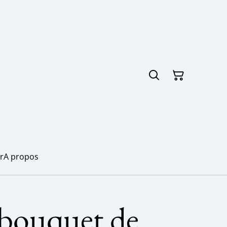
r
A propos
 bouquet de