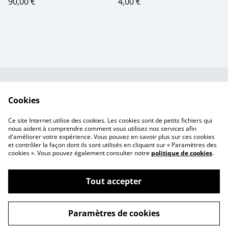
90,00 €
4,00 €
Contactez-nous
Conditions
Cookies
Politique de
Politique de cookies
confidentialité
Ce site Internet utilise des cookies. Les cookies sont de petits fichiers qui
Tarif des frais de port
nous aident à comprendre comment vous utilisez nos services afin
d'améliorer votre expérience. Vous pouvez en savoir plus sur ces cookies
et contrôler la façon dont ils sont utilisés en cliquant sur « Paramètres des
cookies ». Vous pouvez également consulter notre
politique de cookies
.
Tout accepter
©
2026
Ma Za Si ~ Ex-voto fleuris
Paramètres de cookies
powered by