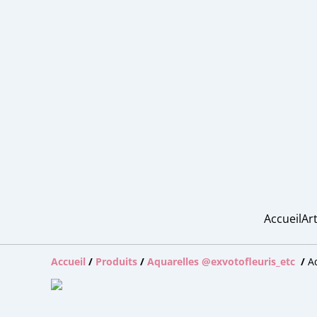
Accueil
Art
Accueil
/
Produits
/
Aquarelles @exvotofleuris_etc
/
A