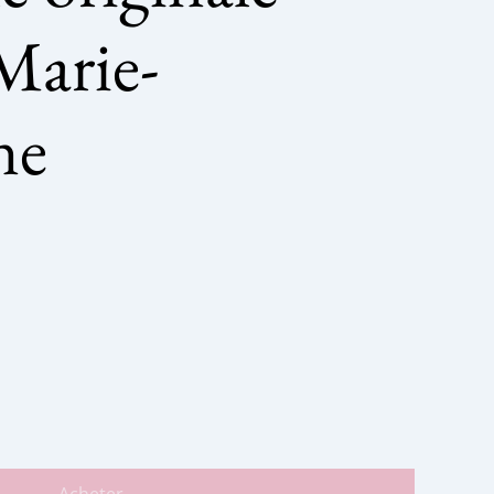
 Marie-
ne