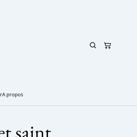
r
A propos
t saint