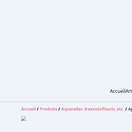
Accueil
Art
Accueil
/
Produits
/
Aquarelles @exvotofleuris_etc
/
A